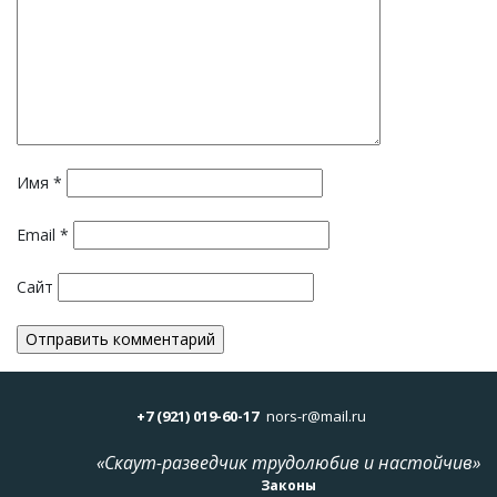
Имя
*
Email
*
Сайт
+7 (921) 019-60-17
nors-r@mail.ru
«Скаут-разведчик трудолюбив и настойчив»
Законы