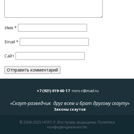
Имя
*
Email
*
Сайт
+7 (921) 019-60-17
nors-r@mail.ru
«Скаут-разведчик друг всем и брат другому скауту»
Законы скаутов
© 2006-2025 НОРС-Р. Все права защищены. Политика
конфиденциальности