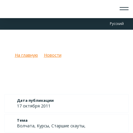
О СКАУТАХ
Русский
ЧТО ДЕЛАЕМ
ПРИСОЕДИНИТЬСЯ
НОВОСТИ
Курсы патрульных НОРС-Р
СОБЫТИЯ
ОТРЯДЫ
На главную
Новости
Курсы патрульных НОРС-Р
ДОКУМЕНТЫ
КОНТАКТЫ
Дата публикации
17 октября 2011
Тема
Волчата, Курсы, Старшие скауты,