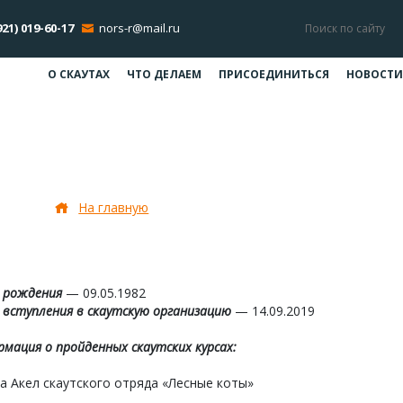
921) 019-60-17
nors-r@mail.ru
О СКАУТАХ
ЧТО ДЕЛАЕМ
ПРИСОЕДИНИТЬСЯ
НОВОСТИ
Эйхман Ксения Михайловна
На главную
Эйхман Ксения Михайловна
 рождения
— 09.05.1982
вступления в скаутскую организацию
— 14.09.2019
мация о пройденных скаутских курсах:
 Акел скаутского отряда «Лесные коты»