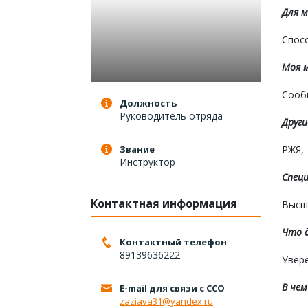
Для м
Спос
Моя м
Сооб
Должность
Руководитель отряда
Други
Звание
РЖЯ, 
Инструктор
Специ
Контактная информация
Высше
Что д
Контактный телефон
89139636222
Увер
В чем
E-mail для связи с ССО
zaziava31@yandex.ru