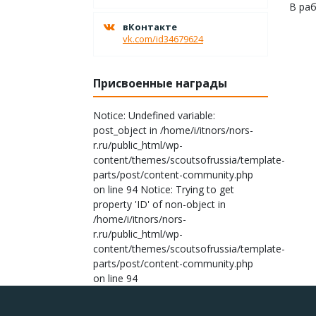
В раб
вКонтакте
vk.com/id34679624
Присвоенные награды
Notice: Undefined variable:
post_object in /home/i/itnors/nors-
r.ru/public_html/wp-
content/themes/scoutsofrussia/template-
parts/post/content-community.php
on line 94 Notice: Trying to get
property 'ID' of non-object in
/home/i/itnors/nors-
r.ru/public_html/wp-
content/themes/scoutsofrussia/template-
parts/post/content-community.php
on line 94