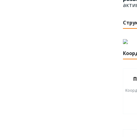
акти
Стру
Коор
П
Коорд