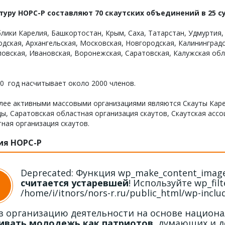
туру НОРС-Р составляют 70 скаутских объединений в 25 с
лики Карелия, Башкортостан, Крым, Саха, Татарстан, Удмуртия,
дская, Архангельская, Московская, Новгородская, Калининградс
овская, Ивановская, Воронежская, Саратовская, Калужская облас
0 год насчитывает около 2000 членов.
лее активными массовыми организациями являются
Скауты Кар
цы
,
Саратовская областная организация скаутов
,
Скаутская ассо
ная организация скаутов.
ия НОРС-Р
Deprecated: Функция wp_make_content_images
считается устаревшей
! Используйте wp_filte
/home/i/itnors/nors-r.ru/public_html/wp-inclu
з организацию деятельности на основе национа
ивать молодежь как патриотов
, думающих и д