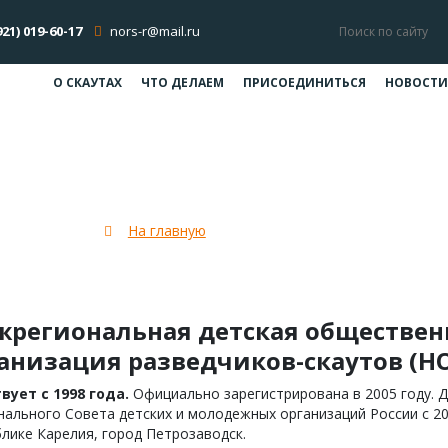
921) 019-60-17
nors-r@mail.ru
О СКАУТАХ
ЧТО ДЕЛАЕМ
ПРИСОЕДИНИТЬСЯ
НОВОСТИ
Об организации
На главную
Об организации
региональная детская обществен
анизация разведчиков-скаутов (НО
вует с 1998 года.
Официально зарегистрирована в 2005 году. Д
ального Совета детских и молодежных организаций России с 20
лике Карелия, город Петрозаводск.