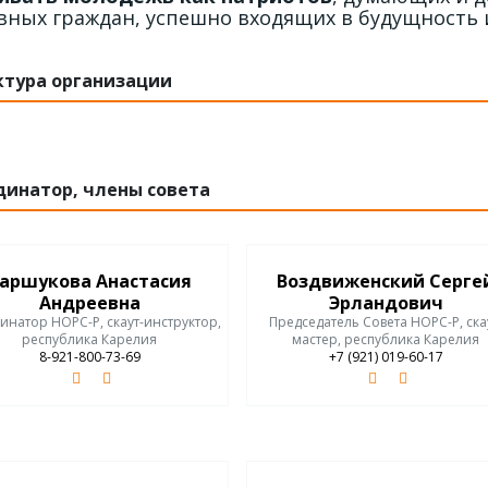
вных граждан, успешно входящих в будущность 
ктура организации
динатор, члены совета
аршукова Анастасия
Воздвиженский Серге
Андреевна
Эрландович
инатор НОРС-Р, скаут-инструктор,
Председатель Совета НОРС-Р, ска
республика Карелия
мастер, республика Карелия
8-921-800-73-69
+7 (921) 019-60-17