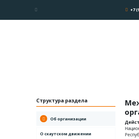
+7 (
Структура раздела
Меж
орг
Об организации
Дейст
Национ
О скаутском движении
Респуб