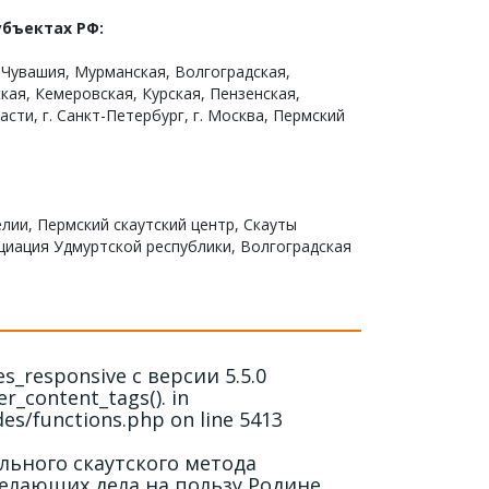
убъектах РФ:
 Чувашия, Мурманская, Волгоградская,
кая, Кемеровская, Курская, Пензенская,
ти, г. Санкт-Петербург, г. Москва, Пермский
елии
,
Пермский скаутский центр
,
Скауты
циация Удмуртской республики
,
Волгоградская
_responsive с версии 5.5.0
r_content_tags(). in
des/functions.php on line 5413
льного скаутского метода
елающих дела на пользу Родине,