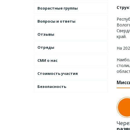
Струк
Возрастные группы
Респуб
Вопросы и ответы
Волого
Свердл
Отзывы
край.
Отряды
На 202
Наибо
СМИ о нас
столи
област
Стоимость участия
Мисс
Безопасность
Чере
разв