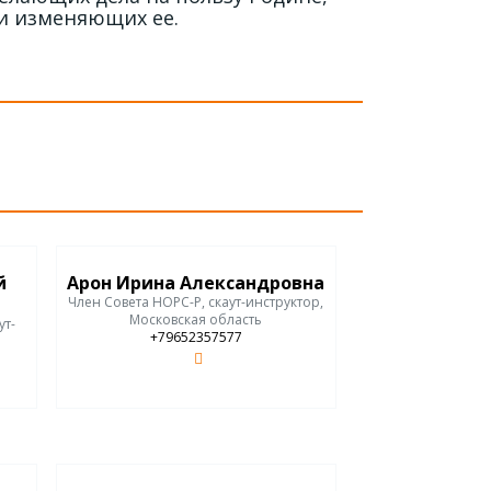
и изменяющих ее.
й
Арон Ирина Александровна
Член Совета НОРС-Р, скаут-инструктор,
Московская область
ут-
+79652357577