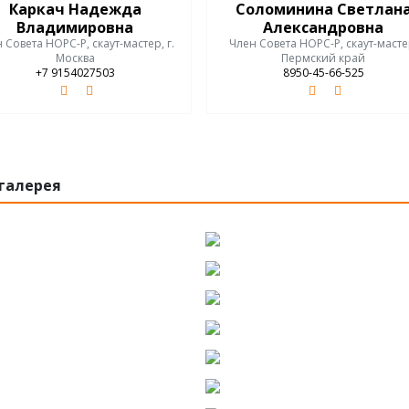
Каркач Надежда
Соломинина Светлан
Владимировна
Александровна
 Совета НОРС-Р, скаут-мастер, г.
Член Совета НОРС-Р, скаут-масте
Москва
Пермский край
+7 9154027503
8950-45-66-525
галерея