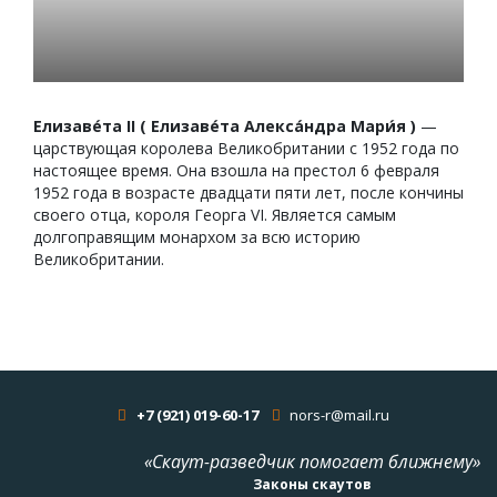
Елизаве́та II ( Елизаве́та Алекса́ндра Мари́я )
—
царствующая королева Великобритании с 1952 года по
настоящее время. Она взошла на престол 6 февраля
1952 года в возрасте двадцати пяти лет, после кончины
своего отца, короля Георга VI. Является самым
долгоправящим монархом за всю историю
Великобритании.
+7 (921) 019-60-17
nors-r@mail.ru
«Скаут-разведчик помогает ближнему»
Законы скаутов