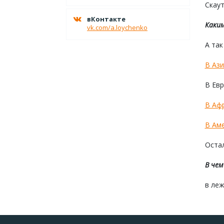
Скаут
вКонтакте
Каким
vk.com/a.loychenko
А так
В Ази
В Евр
В Аф
В Аме
Оста
В чем
в леж