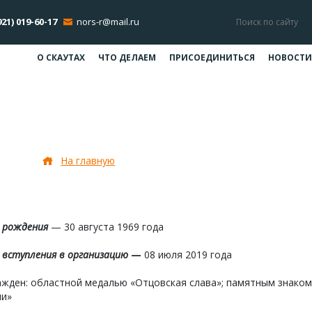
921) 019-60-17
nors-r@mail.ru
О СКАУТАХ
ЧТО ДЕЛАЕМ
ПРИСОЕДИНИТЬСЯ
НОВОСТИ
Лойченко Андрей Иванович
На главную
Лойченко Андрей Иванович
 рождения
— 30 августа 1969 года
вступления в организацию
—
08 июля 2019 года
ажден:
областной медалью «Отцовская слава»; памятным знаком 
ии»