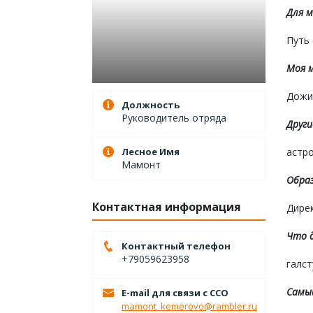
Для м
Путь 
Моя м
Дожи
Должность
Руководитель отряда
Други
Лесное Имя
астро
Мамонт
Образ
Контактная информация
Дире
Что д
Контактный телефон
+79059623958
галст
Самый
E-mail для связи с ССО
mamont_kemerovo@rambler.ru