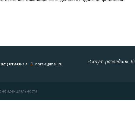
«Скаут-разведчик б
(921) 019-60-17
nors-r@mail.ru
 конфиденциальности