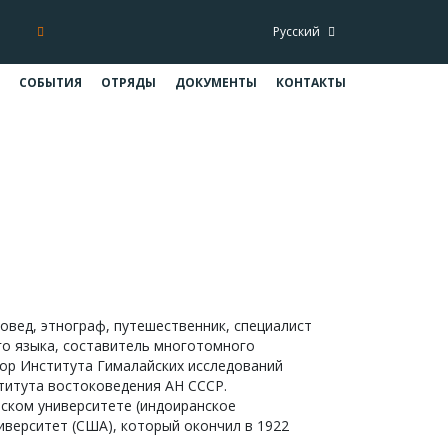
Русский
СОБЫТИЯ
ОТРЯДЫ
ДОКУМЕНТЫ
КОНТАКТЫ
вовед, этнограф, путешественник, специалист
ого языка, составитель многотомного
тор Института Гималайских исследований
титута востоковедения АН СССР.
ском университете (индоиранское
иверситет (США), который окончил в 1922