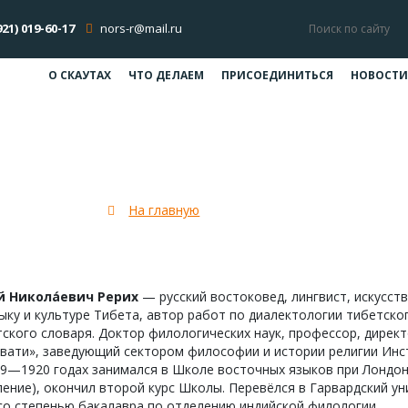
921) 019-60-17
nors-r@mail.ru
О СКАУТАХ
ЧТО ДЕЛАЕМ
ПРИСОЕДИНИТЬСЯ
НОВОСТИ
Юрий Рерих
На главную
Юрий Рерих
й Никола́евич Рерих
— русский востоковед, лингвист, искусст
ыку и культуре Тибета, автор работ по диалектологии тибетск
ского словаря. Доктор филологических наук, профессор, дирек
вати», заведующий сектором философии и истории религии Инс
9—1920 годах занимался в Школе восточных языков при Лондон
ение), окончил второй курс Школы. Перевёлся в Гарвардский ун
со степенью бакалавра по отделению индийской филологии.