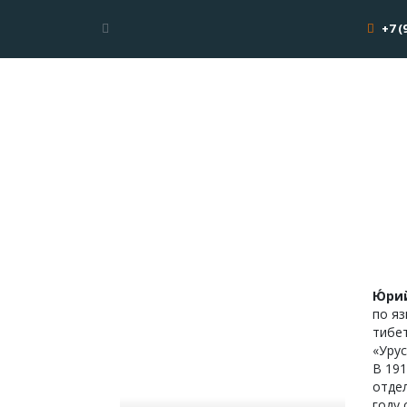
+7 (
Ю́ри
по яз
тибет
«Урус
В 191
отдел
году 