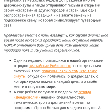
Например, за несколько недель до праздника многие
девочки-скауты и гайды отправляют письма и открытки
своим «сестрам» из других городов и стран. Еще одна
распространенная традиция – на закате зажечь на
подоконнике свечу, которая символизирует путеводный
свет.
Предлагаем вместе с нами взглянуть, как спустя длительное
время после основания праздника, наши скаутские отряды
НОРС-Р отмечают Всемирный день Размышлений, какие
традиции появились у наших современников.
Один из недавно появившихся в нашей организации
отрядов
«Алтайские Робинзоны»
в этот день съел
скаутский торт,
поразмышляли о том, кто такие
скауты,
откуда они появились, о добрых делах, о
которых нужно помнить каждый день, и о своём
месте в скаутском мире.
А еще ребята получили в подарок от
отряда
«Дендроволки»
нашивки специальностей,
тематических троп и достижений волчат по
программе «Тропа Волка» для младших скаутов. А