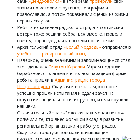
сами
«Дендроволки»
в это время
проверяли
свои
знания по истории скаутинга, географии и
православию, а потом показывали сценки из жизни
первых скаутов.
Ребята из калининградского отряда «Балтийский
ветер» тоже решили собраться вместе, провели
свечку, порассуждали и провели посвящение.
Архангельский отряд
«Белый медведь»
отправился в
учебно — тренировочный поход
.
Наверное, очень значимым и запоминающимся стал
этот день для
Скаутов Карелии
. Утром под звук
барабанов, с флагами и в полной парадной форме
ребята пришли в
Администрацию города
Петрозаводска
. Скаутам и волчатам, которые
успешно прошли испытания и сдали зачёт на
скаутские специальности, их руководители вручили
нашивки.
Отличительный знак «Золотая пальмовая ветвь»
получили те, кто внёс большой вклад в развитие
региональной организации и работу отрядов.
Скаутские галстуки повязали начинающим
руководителям, окончившим курсы патрульных.