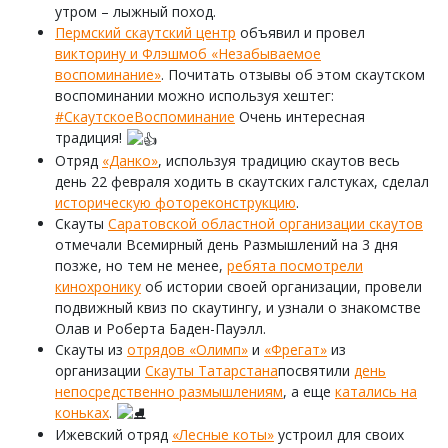
утром – лыжный поход.
Пермский скаутский центр
объявил и провел
викторину и Флэшмоб «Незабываемое
воспоминание»
. Почитать отзывы об этом скаутском
воспоминании можно используя хештег:
#СкаутскоеВоспоминание
Очень интересная
традиция!
Отряд
«Данко»
, используя традицию скаутов весь
день 22 февраля ходить в скаутских галстуках, сделал
историческую фотореконструкцию
.
Скауты
Саратовской областной организации скаутов
отмечали Всемирный день Размышлений на 3 дня
позже, но тем не менее,
ребята посмотрели
кинохронику
об истории своей организации, провели
подвижный квиз по скаутингу, и узнали о знакомстве
Олав и Роберта Баден-Пауэлл.️
Скауты из
отрядов «Олимп»
и
«Фрегат»
из
организации
Скауты Татарстана
посвятили
день
непосредственно размышлениям
, а еще
катались на
коньках
.
Ижевский отряд
«Лесные коты»
устроил для своих