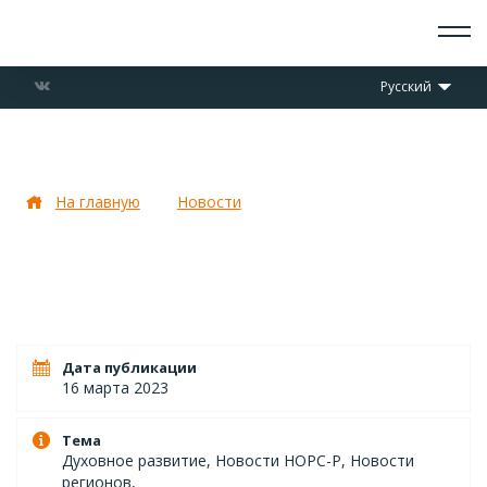
О СКАУТАХ
Русский
ЧТО ДЕЛАЕМ
ПРИСОЕДИНИТЬСЯ
НОВОСТИ
День размышлений 2023!
СОБЫТИЯ
ОТРЯДЫ
На главную
Новости
День размышлений 2023!
ДОКУМЕНТЫ
КОНТАКТЫ
Дата публикации
16 марта 2023
Тема
Духовное развитие, Новости НОРС-Р, Новости
регионов,