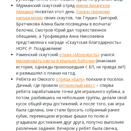
Мурманский скаутский отряд
имени Архангела
Михаила
посвятил этот день
торжественному
награждению
своих скаутов, так Глушко Григорий,
Братчикова Алина были посвящены в волчата/
белочки, Смотров Юрий дал торжественное
обещание, а Трофимцева Анна Николаевна
представлена к награде «Скаутская благодарность»
НОРС-Р. Поздравляем!
Раменский скаутский
отряд «Молодость»
учился
маскировать карты в крыльях бабочки
(знакомая
история, однажды произошедшая с БП, не правда ли?)
и размышлял о планах на год.
Ребята из Омского
отряда «Балу»
поехали в посёлок
Дачный, где провели
интересный квест
– сперва
ребята зарабатывали точки для игрального кубика, а
потом, разбившись на небольшие группы, делали свой
кусок общей игры достижений, и после того, как игра
была сделана, они стали бросать собранный ранее
кубик, перемещали игровые фишки по полю и
угадывали достижения друг друга, попутно выполняя
различные задания. Вечером у ребят была свечка,