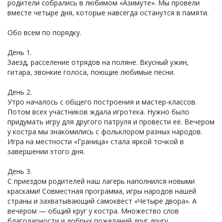
родители собрались в любимом «Азимуте». Мы провели
вместе четыре дня, которые навсегда останутся в памяти.
Обо всем по порядку.
День 1.
Заезд, расселение отрядов на поляне. Вкусный ужин,
гитара, звонкие голоса, поющие любимые песни.
День 2.
Утро началось с общего построения и мастер-классов.
Потом всех участников ждала игротека. Нужно было
придумать игру для другого патруля и провести её. Вечером
у костра мы знакомились с фольклором разных народов.
Игра на местности «Граница» стала яркой точкой в
завершении этого дня.
День 3.
С приездом родителей наш лагерь наполнился новыми
красками! Совместная программа, игры народов нашей
страны и захватывающий самоквест «Четыре двора». А
вечером — общий круг у костра. Множество слов
благодарности и добрых пожеланий друг другу.