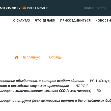
921) 019-60-17
nors-r@mail.ru
О СКАУТАХ
ЧТО ДЕЛАЕМ
ПРИСОЕДИНИТЬСЯ
НОВОСТИ
Отряд «Олимп»
На главную
Отряды
Отряд «Олимп»
нование объединения, в которое входит единица
— РСЦ «Скауты
тво в российских скаутских организациях
— НОРС-Р
мация о количественном составе ССО (всего человек)
— 50
мация о патрулях (звеньях/логовах волчат и белочек/хатках бобр