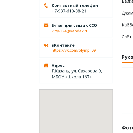
Байка
Контактный телефон
+7-937-610-88-21
Джамб
Каббо
E-mail для связи с ССО
kitty-324@yandex.ru
Слёт 
вКонтакте
https://vk.com/olymp_09
Рук
Адрес
Г.Казань, ул. Сахарова 9,
МБОУ «Школа 167»
Фот