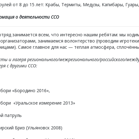
рулей от 8 до 15 лет: Крабы, Термиты, Медузы, Капибары, Гуары
рмация о деятельности ССО
тряд занимается всем, что интересно нашим ребятам: мы ходим 
 организаторами, занимаемся волонтерство (проводим игротеки
ицами). Самое главное для нас — теплая атмосфера, сплочённы
ты и лагеря регионального/межрегионального/российского/межд
еря с другими ССО:
бори «Бородино 2016»,
бори «Уральское измерение 2013»
ой патруль
рский Бриз (Ульяновск 2008)