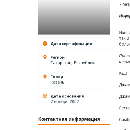
7 пат
Инфо
Наш о
так и
Дата сертификации
больн
Проек
Регион
и лаг
Татарстан, Республика
КДВ
Город
Казань
Джам
Дата основания
Джам
7 ноября 2007
Лесн
Контактная информация
Симби