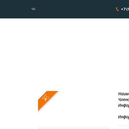
+7 (
Наиме
Членс
Инфор
Инфор