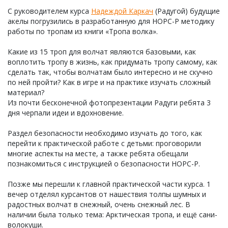
С руководителем курса
Надеждой Каркач
(Радугой) будущие
акелы погрузились в разработанную для НОРС-Р методику
работы по тропам из книги «Тропа волка».
Какие из 15 троп для волчат являются базовыми, как
воплотить тропу в жизнь, как придумать тропу самому, как
сделать так, чтобы волчатам было интересно и не скучно
по ней пройти? Как в игре и на практике изучать сложный
материал?
Из почти бесконечной фотопрезентации Радуги ребята 3
дня черпали идеи и вдохновение.
Раздел безопасности необходимо изучать до того, как
перейти к практической работе с детьми: проговорили
многие аспекты на месте, а также ребята обещали
познакомиться с инструкцией о безопасности НОРС-Р.
Позже мы перешли к главной практической части курса. 1
вечер отделял курсантов от нашествия толпы шумных и
радостных волчат в снежный, очень снежный лес. В
наличии была только тема: Арктическая тропа, и ещё сани-
волокуши.