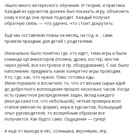
«Было много интересного обучения. И теория, и практика.
Каждый из курсантов должен был показать игру, объяснить
кому и когда она лучше подходит. Каждый получал
обратную связь — что удачно, что стоит докрутить.
Ещё мы составляли планы на месяц, на год, и… сами
провели праздник для детей с родителями.
Изначально было понятно где, кто идет, тема игры и была
команда организаторов (поляна, дрова, костёр, мостик
через ручей, все костровое и пр. оборудование). С нас было
наполнение: придумать какие конкретно игры проводим.
Кто, где, как, что нужно. Плюс готовка еды.
Меня поразило и восхитило то, что от весьма сырых идей
до добротного воплощения прошло несколько часов. Когда
есть грамотное распределение задач, вклад каждого
(иногда кажется, что небольшой), чёткая проверка всех
этапов (мягкая по форме), вера в курсантов, большущий
опыт руководителя, то волшебным образом все
получается. Как будто само. Ощущения — супер!
А ещё от выхода в лес, солнышка, вкусняшек, игр,