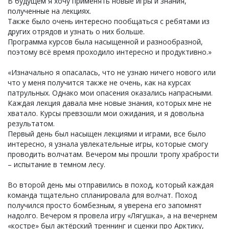
В будущем я хочу применять новые игры и знания,
полученные на лекциях.
Также было очень интересно пообщаться с ребятами из
других отрядов и узнать о них больше.
Программа курсов была насыщенной и разнообразной,
поэтому всё время проходило интересно и продуктивно.»
«Изначально я опасалась, что не узнаю ничего нового или
что у меня получится также не очень, как на курсах
патрульных. Однако мои опасения оказались напрасными.
Каждая лекция давала мне новые знания, которых мне не
хватало. Курсы превзошли мои ожидания, и я довольна
результатом.
Первый день был насыщен лекциями и играми, все было
интересно, я узнала увлекательные игры, которые смогу
проводить волчатам. Вечером мы прошли тропу храбрости
– испытание в темном лесу.
Во второй день мы отправились в поход, который каждая
команда тщательно спланировала для волчат. Поход
получился просто бомбезным, я уверена его запомнят
надолго. Вечером я провела игру «Лягушка», а на вечернем
«костре» был актёрский треннинг и сценки про Арктику,