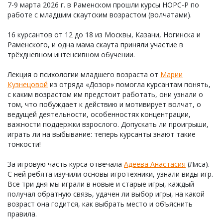
7-9 марта 2026 г. в Раменском прошли курсы НОРС-Р по
работе с младшим скаутским возрастом (волчатами).
16 курсантов от 12 до 18 из Москвы, Казани, Ногинска и
Раменского, и одна мама скаута приняли участие в
трёхдневном интенсивном обучении.
Лекция о психологии младшего возраста от
Марии
Кузнецовой
из отряда «Дозор» помогла курсантам понять,
с каким возрастом им предстоит работать, они узнали о
том, что побуждает к действию и мотивирует волчат, о
ведущей деятельности, особенностях концентрации,
важности поддержки взрослого. Допускать ли проигрыши,
играть ли на выбывание: теперь курсанты знают такие
тонкости!
За игровую часть курса отвечала
Адеева Анастасия
(Лиса).
С ней ребята изучили основы игротехники, узнали виды игр.
Все три дня мы играли в новые и старые игры, каждый
получал обратную связь, удачен ли выбор игры, на какой
возраст она годится, как выбрать место и объяснить
правила.