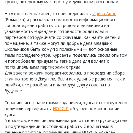
тропы, актёрскому мастерству и душевным разговорам.
На утро к нам наконец-то присоединилась
Ирина Арон
(Ромашка) и рассказала о важности информационного
сопровождения работы с отрядом и её влиянии на
узнаваемость «бренда» и готовность родителей и
партнёров сотрудничать со скаутами. Как найти детей и
помещение, а также могут ли добрые дела младших
школьников быть кому-то полезными — вот основные
темы последнего утра. Курсанты поделились своим опытом
и попробовали придумать такие дела для волчат с
потенциальными партнёрами отряда.
Для зачёта вожаки попрактиковались в проведении сбора
стаи по тропе в Джунгли, были как удачные решения, так и
ошибки, все разобрали и дали друг другу советы на
будущее.
Справившись с зачетными заданиями, курсанты заслуженно
получили сертификаты
НОРС-Р
об успешном окончании
курса.
6 вожаков, имевшие рекомендацию от своего руководителя
о подтверждении постоянной работы с волчатами в
течение полугода, получили нашивки НОРС-Р «Акела».