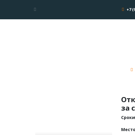
+7 (
Отк
за 
Сроки
Мест