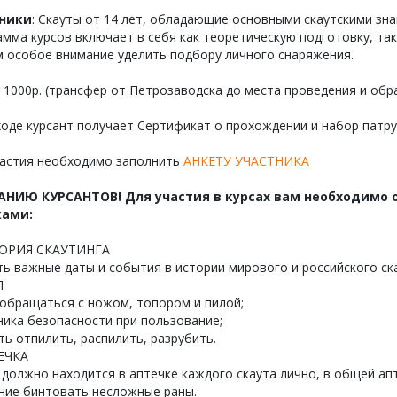
ники
: Скауты от 14 лет, обладающие основными скаутскими зна
мма курсов включает в себя как теоретическую подготовку, так
м особое внимание уделить подбору личного снаряжения.
: 1000р. (трансфер от Петрозаводска до места проведения и обра
оде курсант получает Сертификат о прохождении и набор патру
частия необходимо заполнить
АНКЕТУ УЧАСТНИКА
НИЮ КУРСАНТОВ! Для участия в курсах вам необходимо
ками:
ТОРИЯ СКАУТИНГА
ь важные даты и события в истории мирового и российского ска
П
обращаться с ножом, топором и пилой;
ика безопасности при пользование;
ь отпилить, распилить, разрубить.
ТЕЧКА
должно находится в аптечке каждого скаута лично, в общей апт
ние бинтовать несложные раны.