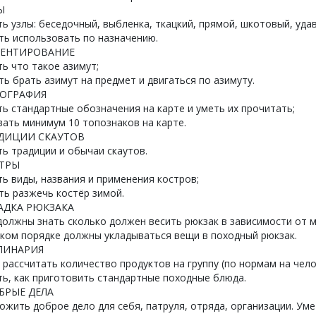
Ы
ь узлы: беседочный, выбленка, ткацкий, прямой, шкотовый, удав
ть использовать по назначению.
ИЕНТИРОВАНИЕ
ь что такое азимут;
ь брать азимут на предмет и двигаться по азимуту.
ПОГРАФИЯ
ь стандартные обозначения на карте и уметь их прочитать;
ать минимум 10 топознаков на карте.
АДИЦИИ СКАУТОВ
ь традиции и обычаи скаутов.
СТРЫ
ь виды, названия и применения костров;
ь разжечь костёр зимой.
ЛАДКА РЮКЗАКА
олжны знать сколько должен весить рюкзак в зависимости от 
ком порядке должны укладываться вещи в походный рюкзак.
УЛИНАРИЯ
 рассчитать количество продуктов на группу (по нормам на чело
ь, как приготовить стандартные походные блюда.
ОБРЫЕ ДЕЛА
ожить доброе дело для себя, патруля, отряда, организации. Ум