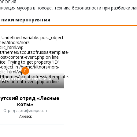
КОЛОГИЯ
изация мусора в походе, техника безопасности при разбивки лаг
тники мероприятия
: Undefined variable: post_object
e/i/itnors/nors-
blic_html/wp-
t/themes/scoutsofrussia/template-
post/content-event.php on line
ce: Trying to get property 'ID'
-object in /home/i/itnors/nors-
blic_html/wp-
t/themes/scoutsofrussia/template-
Удмуртская республика
post/content-event.php on line
утский отряд «Лесные
коты»
Отряд сертифицирован
Ижевск