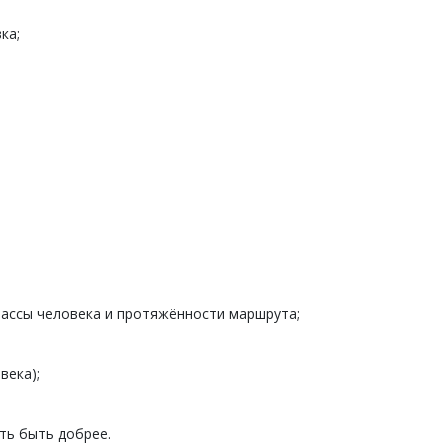
ка;
массы человека и протяжённости маршрута;
века);
еть быть добрее.