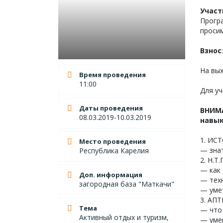
Участ
Програ
проси
Взнос
На вых
Время проведения
11:00
Для у
Даты проведения
ВНИМА
08.03.2019-10.03.2019
навы
1. ИС
Место проведения
— знат
Республика Карелия
2. Н.Т.
— как 
Доп. информация
— техн
загородная база "Маткачи"
— умет
3. АП
Тема
— что 
Активный отдых и туризм,
— уме