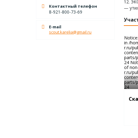
12. Э
Контактный телефон
— утил
8-921-800-73-69
Учас
E-mail
scout.karelia@gmail.ru
Notice
in /hom
r.ru/pu
conten
parts/
24 Noti
of non
r.ru/pu
conten
parts/
24
Ска