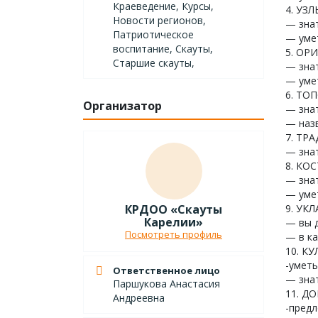
Краеведение, Курсы,
4. УЗЛ
Новости регионов,
— знат
Патриотическое
— уме
воспитание, Скауты,
5. ОР
Старшие скауты,
— знат
— умет
6. ТО
Организатор
— знат
— назв
7. ТР
— знат
8. КО
— знат
— умет
КРДОО «Скауты
9. УК
Карелии»
— вы д
Посмотреть профиль
— в ка
10. К
-уметь
Ответственное лицо
— знат
Паршукова Анастасия
11. Д
Андреевна
-предл