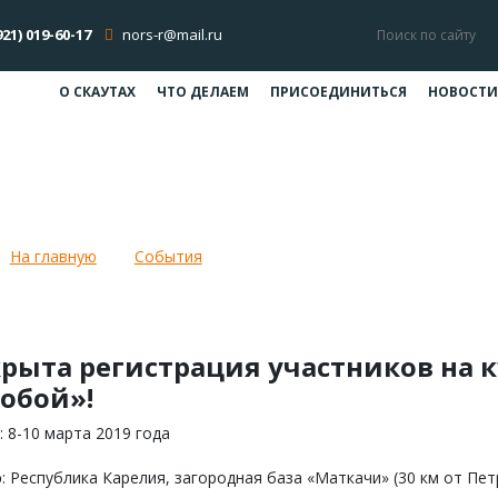
921) 019-60-17
nors-r@mail.ru
О СКАУТАХ
ЧТО ДЕЛАЕМ
ПРИСОЕДИНИТЬСЯ
НОВОСТИ
Курсы патрульных в Карелии — 201
На главную
События
Курсы патрульных в Карелии — 2
рыта регистрация участников на 
собой»!
: 8-10 марта 2019 года
о
: Республика Карелия, загородная база «Маткачи» (30 км от Пе