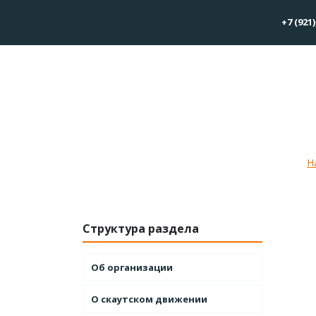
+7 (921)
День
Н
Структура раздела
Об организации
О скаутском движении