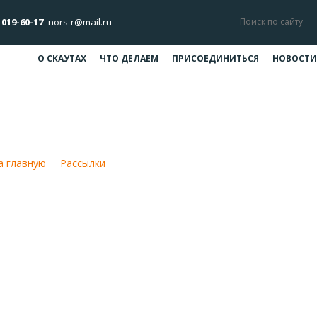
 019-60-17
nors-r@mail.ru
О СКАУТАХ
ЧТО ДЕЛАЕМ
ПРИСОЕДИНИТЬСЯ
НОВОСТИ
 скаутских мам • Скаутские каник
а главную
Рассылки
День скаутских мам • Скаутские канику