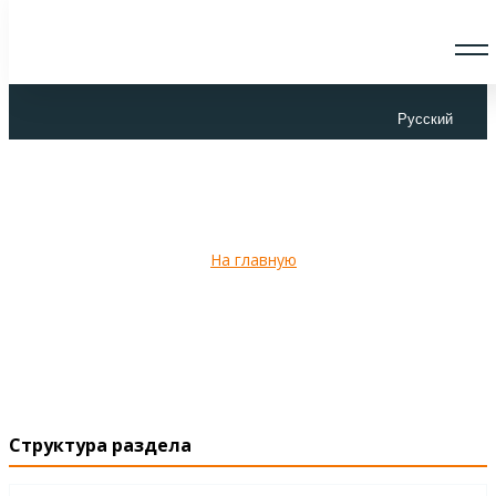
О СКАУТАХ
ЧТО ДЕЛАЕМ
Русский
ПРИСОЕДИНИТЬСЯ
НОВОСТИ
СОБЫТИЯ
ОТРЯДЫ
Отзывы
ДОКУМЕНТЫ
КОНТАКТЫ
На главную
Структура раздела