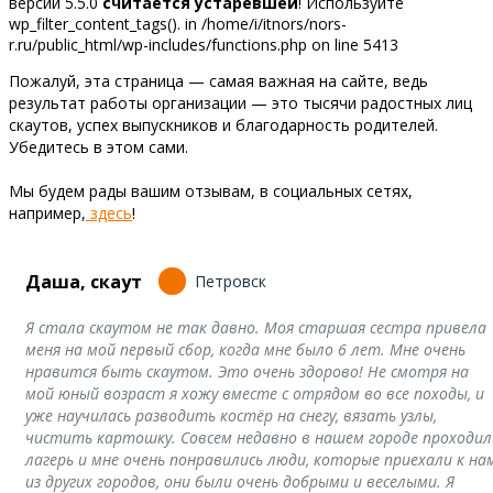
версии 5.5.0
считается устаревшей
! Используйте
wp_filter_content_tags(). in /home/i/itnors/nors-
r.ru/public_html/wp-includes/functions.php on line 5413
Пожалуй, эта страница — самая важная на сайте, ведь
результат работы организации — это тысячи радостных лиц
скаутов, успех выпускников и благодарность родителей.
Убедитесь в этом сами.
Мы будем рады вашим отзывам, в социальных сетях,
например,
здесь
!
Даша, скаут
Петровск
Я стала скаутом не так давно. Моя старшая сестра привела
меня на мой первый сбор, когда мне было 6 лет. Мне очень
нравится быть скаутом. Это очень здорово! Не смотря на
мой юный возраст я хожу вместе с отрядом во все походы, и
уже научилась разводить костёр на снегу, вязать узлы,
чистить картошку. Совсем недавно в нашем городе проходил
лагерь и мне очень понравились люди, которые приехали к на
из других городов, они были очень добрыми и веселыми. Я