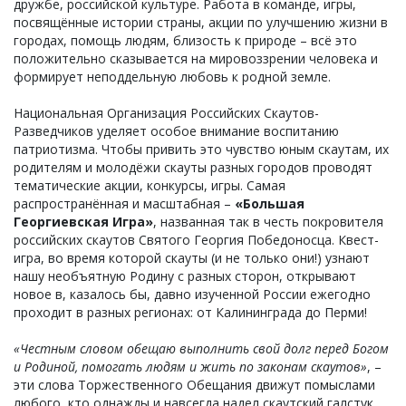
дружбе, российской культуре. Работа в команде, игры,
посвящённые истории страны, акции по улучшению жизни в
городах, помощь людям, близость к природе – всё это
положительно сказывается на мировоззрении человека и
формирует неподдельную любовь к родной земле.
Национальная Организация Российских Скаутов-
Разведчиков уделяет особое внимание воспитанию
патриотизма. Чтобы привить это чувство юным скаутам, их
родителям и молодёжи скауты разных городов проводят
тематические акции, конкурсы, игры. Самая
распространённая и масштабная –
«Большая
Георгиевская Игра»
, названная так в честь покровителя
российских скаутов Святого Георгия Победоносца. Квест-
игра, во время которой скауты (и не только они!) узнают
нашу необъятную Родину с разных сторон, открывают
новое в, казалось бы, давно изученной России ежегодно
проходит в разных регионах: от Калининграда до Перми!
«Честным словом обещаю выполнить свой долг перед Богом
и Родиной, помогать людям и жить по законам скаутов»
, –
эти слова Торжественного Обещания движут помыслами
любого, кто однажды и навсегда надел скаутский галстук.