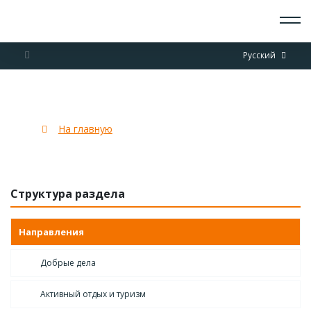
О СКАУТАХ
Русский
ЧТО ДЕЛАЕМ
ПРИСОЕДИНИТЬСЯ
НОВОСТИ
Патриотическое воспитание
СОБЫТИЯ
ОТРЯДЫ
На главную
Патриотическое воспитание
ДОКУМЕНТЫ
КОНТАКТЫ
Структура раздела
Направления
Добрые дела
Активный отдых и туризм