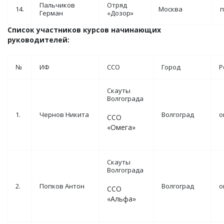
Пальчиков
Отряд
14.
Москва
п
Герман
«Дозор»
Список участников курсов начинающих
руководителей:
№
ИФ
ССО
Город
Р
Скауты
Волгограда
1.
Чернов Никита
Волгоград
о
ССО
«Омега»
Скауты
Волгограда
2.
Попков Антон
Волгоград
о
ССО
«Альфа»