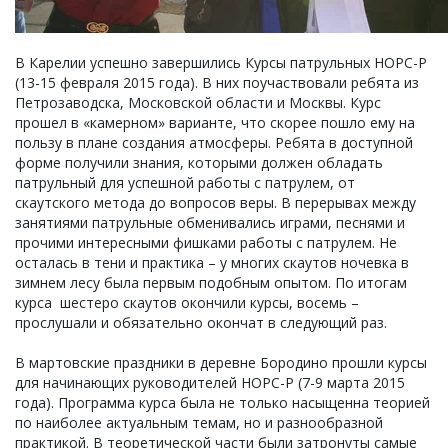
В Карелии успешно завершились Курсы патрульных НОРС-Р
(13-15 февраля 2015 года). В них поучаствовали ребята из
Петрозаводска, Московской области и Москвы. Курс
прошел в «камерном» варианте, что скорее пошло ему на
пользу в плане создания атмосферы. Ребята в доступной
форме получили знания, которыми должен обладать
патрульный для успешной работы с патрулем, от
скаутского метода до вопросов веры. В перерывах между
занятиями патрульные обменивались играми, песнями и
прочими интересными фишками работы с патрулем. Не
осталась в тени и практика – у многих скаутов ночевка в
зимнем лесу была первым подобным опытом. По итогам
курса шестеро скаутов окончили курсы, восемь –
прослушали и обязательно окончат в следующий раз.
В мартовские праздники в деревне Бородино прошли курсы
для начинающих руководителей НОРС-Р (7-9 марта 2015
года). Программа курса была не только насыщенна теорией
по наиболее актуальным темам, но и разнообразной
практикой. В теоретической части были затронуты самые