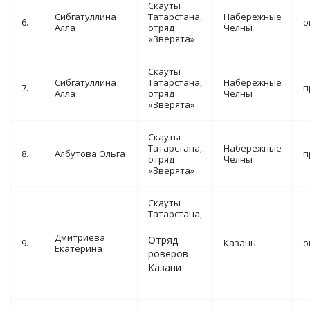
Скауты
Сибгатуллина
Татарстана,
Набережные
6.
о
Алла
отряд
Челны
«Зверята»
Скауты
Сибгатуллина
Татарстана,
Набережные
7.
п
Алла
отряд
Челны
«Зверята»
Скауты
Татарстана,
Набережные
8.
Албутова Ольга
п
отряд
Челны
«Зверята»
Скауты
Татарстана,
Дмитриева
Отряд
9.
Казань
о
Екатерина
роверов
Казани