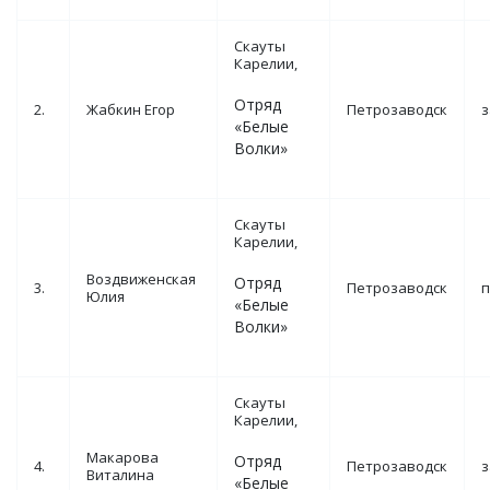
Скауты
Карелии,
Отряд
2.
Жабкин Егор
Петрозаводск
з
«Белые
Волки»
Скауты
Карелии,
Воздвиженская
Отряд
3.
Петрозаводск
п
Юлия
«Белые
Волки»
Скауты
Карелии,
Макарова
Отряд
4.
Петрозаводск
з
Виталина
«Белые