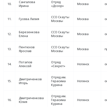
Сангалова
Отряд
10.
Москва
о
Ирина
«Дозор»
ССО Скауты
11.
Гусева Лилия
Москва
о
Москвы
Березенкова
ССО Скауты
12.
Москва
о
Елена
Москвы
Пентюхов
ССО Скауты
13.
Москва
п
Ярослав
Москвы
Потапов
Отряд
14.
Ногинск
о
Алексей
«Секрет»
Отряд им.
Дмитриченков
15.
Герасима
Ногинск
о
Игорь
Курина
Отряд им.
Дмитриченкова
16.
Герасима
Ногинск
о
Юлия
Курина