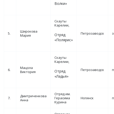
Волки»
Скауты
Карелии,
Широкова
5.
Петрозаводск
з
Отряд
Мария
«Полярис»
Скауты
Карелии,
Мацола
6.
Петрозаводск
п
Отряд
Виктория
«Ладья»
Отряд им.
Дмитриченкова
7.
Герасима
Ногинск
п
Анна
Курина