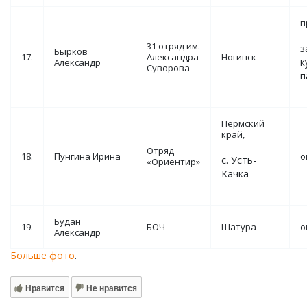
п
31 отряд им.
з
Бырков
17.
Александра
Ногинск
к
Александр
Суворова
п
Пермский
край,
Отряд
18.
Пунгина Ирина
о
с. Усть-
«Ориентир»
Качка
Будан
19.
БОЧ
Шатура
о
Александр
Больше фото
.
Нравится
Не нравится