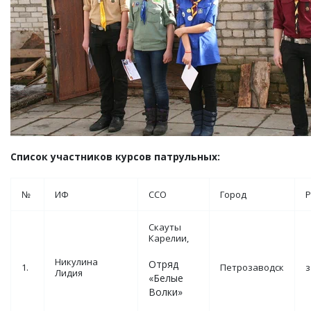
Список участников курсов патрульных:
№
ИФ
ССО
Город
Р
Скауты
Карелии,
Никулина
Отряд
1.
Петрозаводск
з
Лидия
«Белые
Волки»