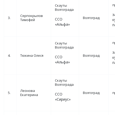
п
Скауты
Волгограда
з
Серпокрылов
3.
Волгоград
ССО
к
Тимофей
«Альфа»
п
п
Скауты
Волгограда
з
4.
Тюкина Олеся
Волгоград
ССО
к
«Альфа»
п
Скауты
Волгограда
Леонова
5.
Волгоград
п
ССО
Екатерина
«Сириус»