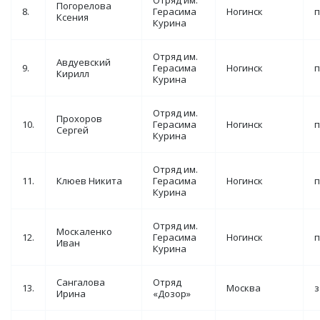
Отряд им.
Погорелова
8.
Герасима
Ногинск
п
Ксения
Курина
Отряд им.
Авдуевский
9.
Герасима
Ногинск
п
Кирилл
Курина
Отряд им.
Прохоров
10.
Герасима
Ногинск
п
Сергей
Курина
Отряд им.
11.
Клюев Никита
Герасима
Ногинск
п
Курина
Отряд им.
Москаленко
12.
Герасима
Ногинск
п
Иван
Курина
Сангалова
Отряд
13.
Москва
з
Ирина
«Дозор»