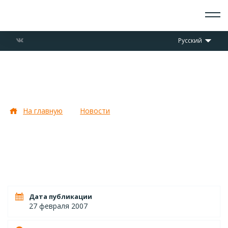
О СКАУТАХ
Русский
ЧТО ДЕЛАЕМ
ПРИСОЕДИНИТЬСЯ
НОВОСТИ
Курсы патрульных НОРС-Р
СОБЫТИЯ
завершились
ОТРЯДЫ
ДОКУМЕНТЫ
На главную
Новости
Курсы патрульных НОРС-Р
КОНТАКТЫ
завершились
Дата публикации
27 февраля 2007