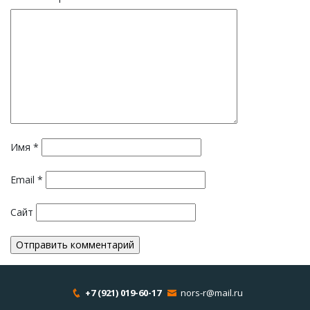
Имя
*
Email
*
Сайт
+7 (921) 019-60-17
nors-r@mail.ru