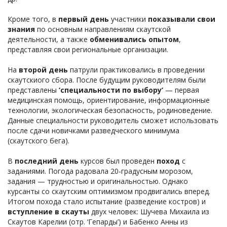
Кроме того, в
первый день
участники
показывали свои
знания
по основным направлениям скаутской
деятельности, а также
обменивались опытом
,
представляя свои региональные организации.
На
второй день
патрули практиковались в проведении
скаутскиого сбора. После будущим руководителям были
представлены
‘специальности по выбору’
— первая
медицинская помощь, ориентирование, информационные
технологии, экологическая безопасность, родиноведение.
Данные специальности руководитель сможет использовать
после сдачи новичками разведческого минимума
(скаутского бега).
В
последний день
курсов был проведен
поход
с
заданиями. Погода радовала 20-градусным морозом,
задания — трудностью и оригинальностью. Однако
курсанты со скаутским оптимизмом продвигались вперед.
Итогом похода стало испытание (разведение костров) и
вступление в скауты
двух человек: Шучева Михаила из
Скаутов Карелии (отр. ‘Гепарды’) и Бабенко Анны из