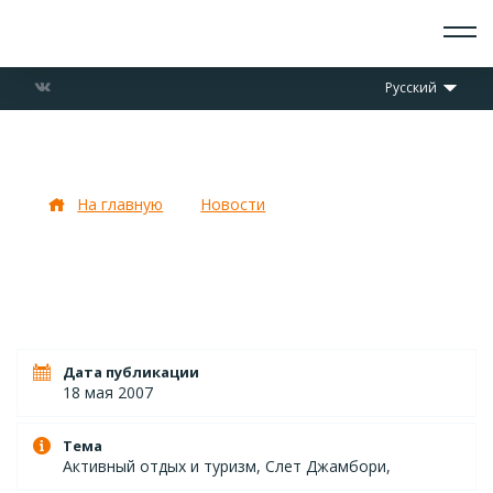
О СКАУТАХ
Русский
ЧТО ДЕЛАЕМ
ПРИСОЕДИНИТЬСЯ
НОВОСТИ
Подготовка 17 мая
СОБЫТИЯ
ОТРЯДЫ
На главную
Новости
Подготовка 17 мая
ДОКУМЕНТЫ
КОНТАКТЫ
Дата публикации
18 мая 2007
Тема
Активный отдых и туризм, Слет Джамбори,