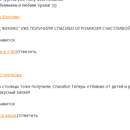
бнимаем и любим! Урааа! :)))
р Бородин
 ‘ФЕНИКС’ УЖЕ ПОЛУЧИЛ!!!! СПАСИБО ОГРОМНОЕ!!! СЧАСТЛИВОЙ 
равится
я в 7:45
|
Ответить
 Стрелкова
 столицы тоже получили, Спасибо! Теперь отбиваю от детей и
вкусный запах!!!
равится
са назад
|
Ответить