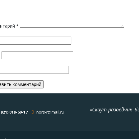
нтарий
*
*
«Скаут-разведчик б
(921) 019-60-17
nors-r@mail.ru