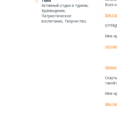
Тема
Всех о
Активный отдых и туризм,
Краеведение,
Викто
Патриотическое
воспитание, Творчество,
ОТРЯД
Мне н
сегодн
Ирина
Скауты
такой 
Мне н
два ча