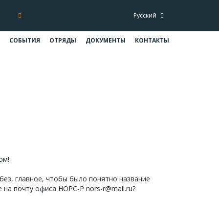
Русский
СОБЫТИЯ
ОТРЯДЫ
ДОКУМЕНТЫ
КОНТАКТЫ
озулях
 козулях
ом!
 без, главное, чтобы было понятно название
 на почту офиса НОРС-Р nors-r@mail.ru?