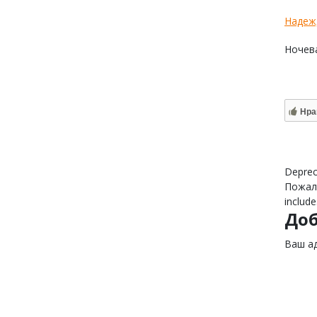
Надеж
Ночева
Нра
Deprec
Пожалу
include
До
Ваш ад