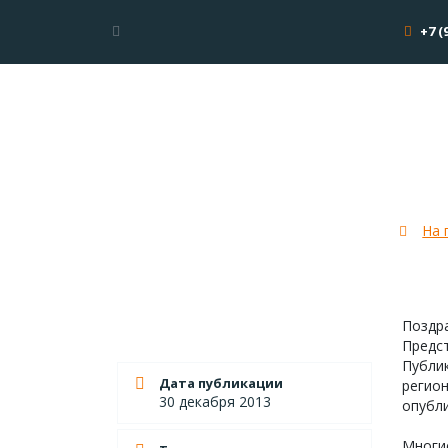
+7 (
Трейл
На 
Поздр
Предст
Публик
Дата публикации
регион
30 декабря 2013
опубли
Многие