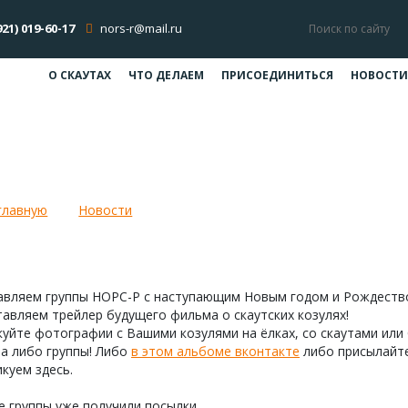
921) 019-60-17
nors-r@mail.ru
О СКАУТАХ
ЧТО ДЕЛАЕМ
ПРИСОЕДИНИТЬСЯ
НОВОСТИ
ер будущего фильма о скаутских к
главную
Новости
Трейлер будущего фильма о скаутских
авляем группы НОРС-Р с наступающим Новым годом и Рождеств
авляем трейлер будущего фильма о скаутских козулях!
уйте фотографии с Вашими козулями на ёлках, со скаутами или
а либо группы! Либо
в этом альбоме вконтакте
либо присылайте
куем здесь.
 группы уже получили посылки.