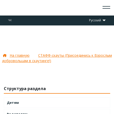
О СКАУТАХ
Русский
ЧТО ДЕЛАЕМ
ПРИСОЕДИНИТЬСЯ
НОВОСТИ
Участники программы стафф-
СОБЫТИЯ
скаутов
ОТРЯДЫ
ДОКУМЕНТЫ
На главную
СТАФФ-скауты (Присоединись к Взрослым
КОНТАКТЫ
добровольцам в скаутинге!)
Участники программы стафф-
скаутов
Структура раздела
Детям