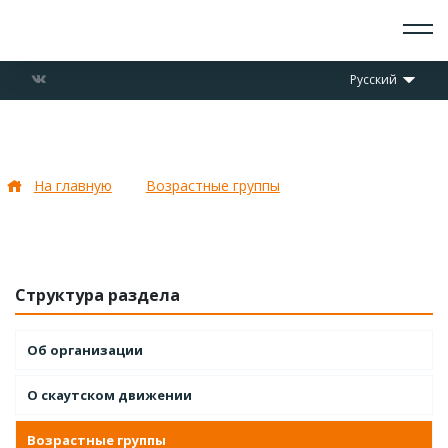
О СКАУТАХ
Русский
ЧТО ДЕЛАЕМ
ПРИСОЕДИНИТЬСЯ
НОВОСТИ
Возрастная группа «Скауты»
СОБЫТИЯ
ОТРЯДЫ
На главную
Возрастные группы
Возрастная группа
ДОКУМЕНТЫ
«Скауты»
КОНТАКТЫ
Структура раздела
Об организации
О скаутском движении
Возрастные группы