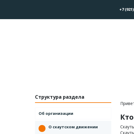
+7 (921)
Структура раздела
Привет
Об организации
Кто
Скауты
О скаутском движении
Скауты