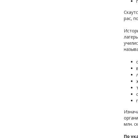
Скаутс
рас, п
Истор
лагерь
училис
называ
Изнача
органи
млн. с
По ук