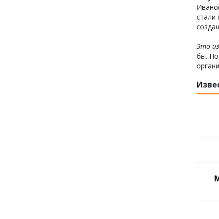
Иванов
стали 
создан
Это из
бы. Но
органи
Изве
М