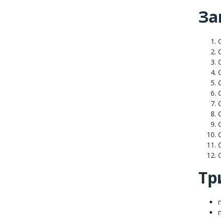
За
Тр