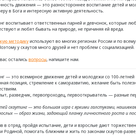
нность движения — это разностороннее воспитание детей и мо
 веру в Бога и интересную активную деятельность.
нг воспитывает ответственных парней и девчонок, которые лю
ствуют и любят бывать на природе, не причиняя ей вреда.
скую методику
используют во многих регионах России и по всему 
Поэтому у скаутов много друзей и нет проблем с социализацией.
 вас остались
вопросы
, напишите нам.
нг — это всемирное движение детей и молодежи со 100-летней 
ная позиция, стремление к саморазвитию, желание быть полезн
ествиям.
ыт, разведчик, первопроходец, первооткрыватель — разные пер
тей скаутинг — это большая игра с яркими галстуками, нашивка
рослых — образ жизни, задающий планку личностного роста и по
в в отряд, пройдя испытание, дети и взрослые дают торжестве
и Родиной, помогать ближним и жить по законам скаутов-разве