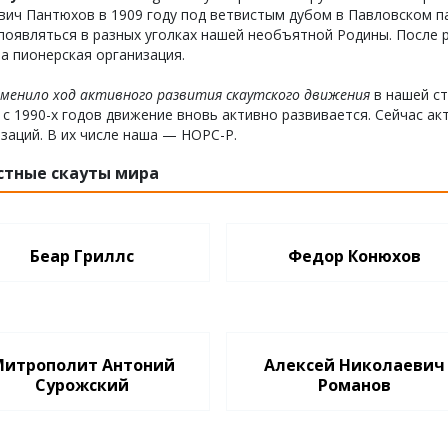
ич Пантюхов в 1909 году под ветвистым дубом в Павловском па
появляться в разных уголках нашей необъятной Родины. После 
а пионерская организация.
менило ход активного развития скаутского движения
в нашей ст
 с 1990-х годов движение вновь активно развивается. Сейчас а
заций. В их числе наша — НОРС-Р.
стные скауты мира
Беар Гриллс
Федор Конюхов
итрополит Антоний
Алексей Николаевич
Сурожский
Романов