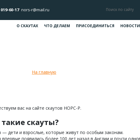
 019-60-17
nors-r@mail.ru
О СКАУТАХ
ЧТО ДЕЛАЕМ
ПРИСОЕДИНИТЬСЯ
НОВОСТИ
О скаутском движении
На главную
О скаутском движении
ствуем вас на сайте скаутов НОРС-Р.
 такие скауты?
 — дети и взрослые, которые живут по особым законам.
 впервые появились более 100 лет назад в Англии и почти одно