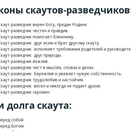
коны скаутов-разведчиков
Скаут-разведчик верен Богу, предан Родине.
Скаут-разведчик честен и правдив.
Скаут-разведчик помогает ближнему.
Скаут-разведчик друг всем и брат другому скауту.
Скаут-разведчик исполняет требования родителей и руководите
Скаут-разведчик друг природы.
Скаут-разведчик вежлив.
Скаут-разведчик чист в мыслях, словах и делах.
Скаут-разведчик бережлив и уважает чужую собственность.
Скаут-разведчик трудолюбив и настойчив.
Скаут-разведчик весел и никогда не падает духом.
Скаут-разведчик скромен.
и долга скаута:
перед собой
перед Богом