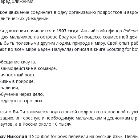
перед ближними
кое движение соединяет в одну организацию подростков и взро
олитических убеждений.
ия движения начинается
с 1907 года.
Английский офицер
Роберт
 для мальчиков на острове Браунси. В процессе совместной д
ь быть полезными другим людям, природе и миру. Свой опыт ра
ют во всем мире Баден-Палуэлла) описал в книге Scouting for bo
обещание скаута,
взаимодействие в команде,
личностный рост,
жизнь в природе,
традиции,
обучение через дело,
поддержка взрослых.
льно Би-Пи занимался подготовкой подростков к военной служ
зацию, интересную и необходимую мальчишкам и девчонкам в ра
каутов, а в России около 10 тысяч.
азу Николая II
Scouting for boys перевели на русский язык. Перв