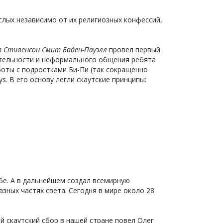
слых независимо от их религиозных конфессий,
 Стивенсон Смит Баден-Пауэлл
провел первый
еятельности и неформального общения ребята
боты с подростками Би-Пи (так сокращенно
ys. В его основу легли скаутские принципы:
бе. А в дальнейшем создал всемирную
зных частях света. Сегодня в мире около 28
ый скаутский сбор в нашей стране повел Олег