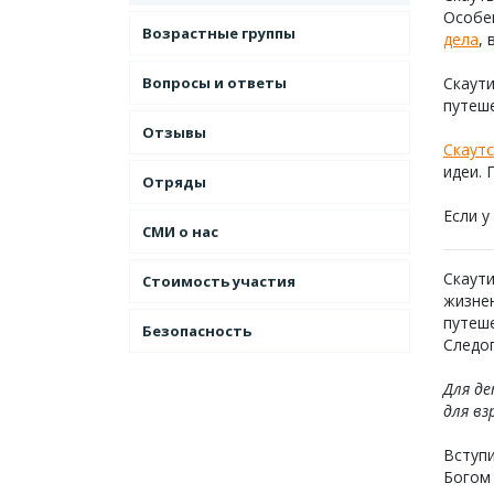
Особе
Возрастные группы
дела
,
Вопросы и ответы
Скаути
путеше
Отзывы
Скаут
идеи. 
Отряды
Если у
СМИ о нас
Скаути
Стоимость участия
жизнен
путеш
Безопасность
Следоп
Для де
для вз
Вступи
Богом 